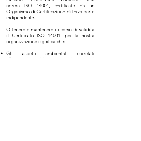
norma ISO 14001, certificato da un
Organismo di Certificazione di terza parte
indipendente.
Ottenere e mantenere in corso di validità
il Certificato ISO 14001, per la nostra
organizzazione significa che:
Gli aspetti ambientali correlati
all’erogazione dei nostri servizi sono stati
valutati
I requisiti cogenti, che stabiliscono cosa
deve fare la nostra organizzazione per
tutelare l’ambiente, sono stati rispettati
Le risorse economiche necessarie, al fine
di adeguare l’azienda alle leggi che
cambiano, vengono continuamente
investite
L’azienda privilegia le collaborazioni con
fornitori che si adoperano a tutela
dell’ambiente promuovendo iniziative
concrete
Gli aspetti ambientali, sui quali la nostra