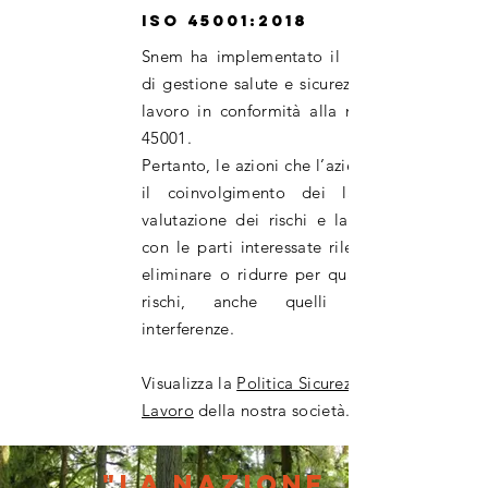
ISO 45001:2018
Snem ha implementato il proprio sistema
di gestione salute e sicurezza sui luoghi di
lavoro in conformità alla norma UNI ISO
45001.
Pertanto, le azioni che l’azienda attua sono
il coinvolgimento dei lavoratori nella
valutazione dei rischi e la collaborazione
con le parti interessate rilevanti al fine di
eliminare o ridurre per quanto possibile i
rischi, anche quelli derivanti da
interferenze.
Visualizza la
Politica Sicurezza sul
Lavoro
della nostra società.
"La nazione