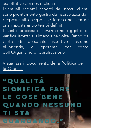
aspettative dei nostri clienti
Eventuali reclami esposti dai nostri clienti
sono prontamente gestiti da risorse aziendali
preposte allo scopo che forniscono sempre
una risposta entro tempi definiti
I nostri processi e servizi sono oggetto di
verifica ispettiva almeno una volta l’anno da
parte di personale ispettivo, esterno
all’azienda, e operante per conto
dell’Organismo di Certificazione
Visualizza il documento della
Politica per
la Qualità
.
“
Qualità
significa
fare
le
cose
bene
quando nessuno
ti sta
guardando.”