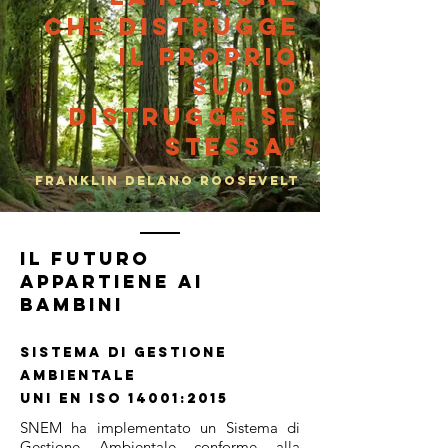
che distrugge
il proprio
suolo
distrugge se
stessA"
Franklin Delano Roosevelt
IL FUTURO
APPARTIENE AI
BAMBINI
Sistema di Gestione
Ambientale
UNI EN ISO 14001:2015
SNEM ha implementato un Sistema di
Gestione Ambientale conforme alla