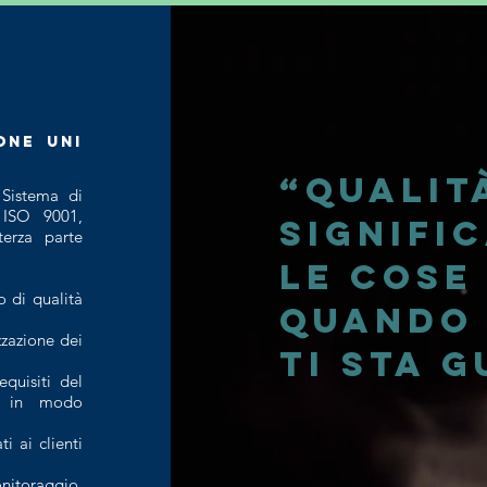
one UNI
“
Qualit
Sistema di
 ISO 9001,
signifi
terza parte
le
cose
o di qualità
quando
zzazione dei
ti sta 
quisiti del
te in modo
i ai clienti
onitoraggio,