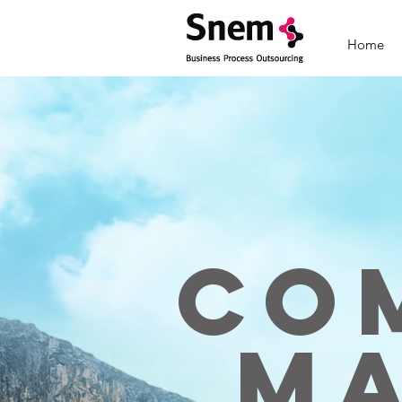
Home
CO
MA