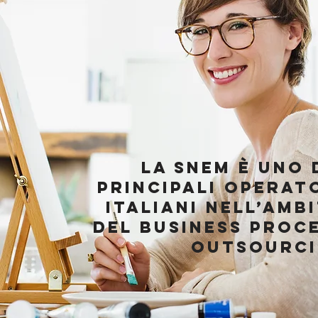
La Snem è uno 
principali operat
italiani nell’amb
del business proc
Outsourc