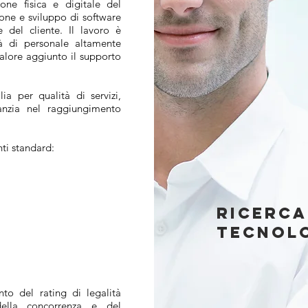
ione fisica e digitale del
ione e sviluppo di software
ze del cliente. Il lavoro è
tà di personale altamente
alore aggiunto il supporto
ia per qualità di servizi,
ranzia nel raggiungimento
ti standard:
ricerca
tecnolo
to del rating di legalità
ella concorrenza e del