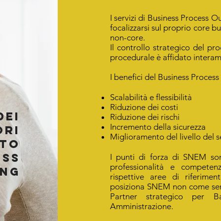
I servizi di Business Process 
focalizzarsi sul proprio core b
non-core.
Il controllo strategico del pr
procedurale è affidato interame
I benefici del Business Proces
Scalabilità e flessibilità
Riduzione dei costi
dei
Riduzione dei rischi
Incremento della sicurezza
ori
Miglioramento del livello del s
ito
ess
I punti di forza di SNEM son
professionalità e competenz
ing
rispettive aree di riferime
posiziona SNEM non come semp
Partner strategico per B
Amministrazione.