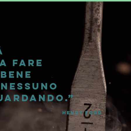
à
ca
fare
bene
 nessuno
guardando.”
Henry Ford