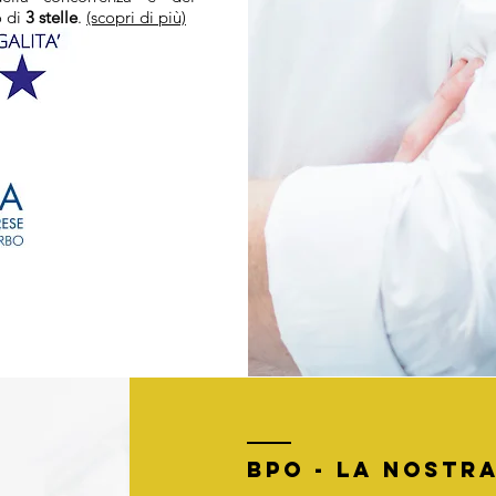
o di
3 stelle
.
(scopri di più)
BPO - la nostra