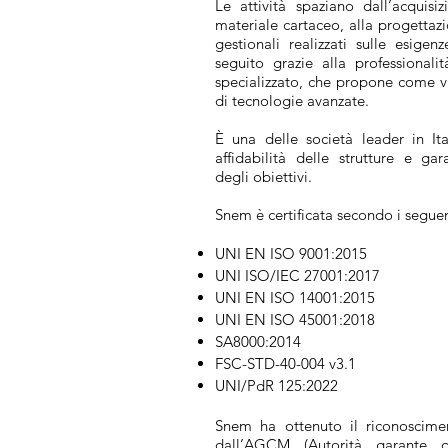
Le attività spaziano dall’acquisiz
materiale cartaceo, alla progettaz
gestionali realizzati sulle esigen
seguito grazie alla professionali
specializzato, che propone come v
di tecnologie avanzate.
È una delle società leader in Ital
affidabilità delle strutture e ga
degli obiettivi.
Snem è certificata secondo i seguen
UNI EN ISO 9001:2015
UNI ISO/IEC 27001:2017
UNI EN ISO 14001:2015
UNI EN ISO 45001:2018
SA8000:2014
FSC-STD-40-004 v3.1
UNI/PdR 125:2022
Snem ha ottenuto il riconoscimen
dall’AGCM (Autorità garante d