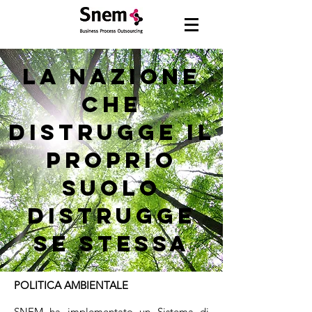
La nazione
che
distrugge il
proprio
suolo
distrugge
se stessa
POLITICA AMBIENTALE
SNEM ha implementato un Sistema di